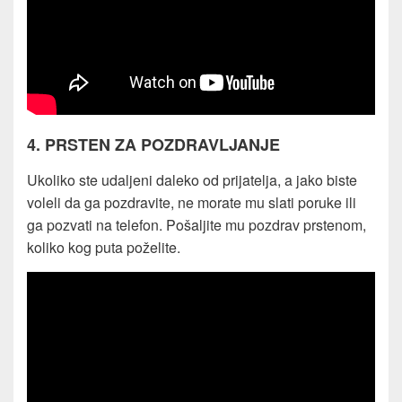
4. PRSTEN ZA POZDRAVLJANJE
Ukoliko ste udaljeni daleko od prijatelja, a jako biste
voleli da ga pozdravite, ne morate mu slati poruke ili
ga pozvati na telefon. Pošaljite mu pozdrav prstenom,
koliko kog puta poželite.