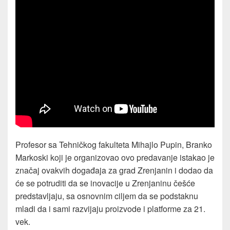
Profesor sa Tehničkog fakulteta Mihajlo Pupin, Branko
Markoski koji je organizovao ovo predavanje istakao je
značaj ovakvih događaja za grad Zrenjanin i dodao da
će se potruditi da se inovacije u Zrenjaninu češće
predstavljaju, sa osnovnim ciljem da se podstaknu
mladi da i sami razvijaju proizvode i platforme za 21.
vek.