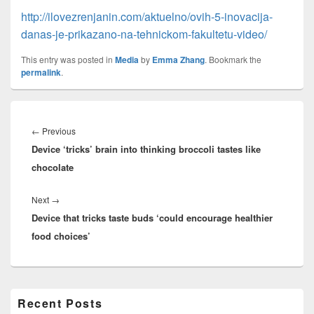
http://ilovezrenjanin.com/aktuelno/ovih-5-inovacija-
danas-je-prikazano-na-tehnickom-fakultetu-video/
This entry was posted in
Media
by
Emma Zhang
. Bookmark the
permalink
.
Post
navigation
Previous
←
Previous
Device ‘tricks’ brain into thinking broccoli tastes like
post:
chocolate
Next
Next
→
Device that tricks taste buds ‘could encourage healthier
post:
food choices’
Primary
Recent Posts
Sidebar