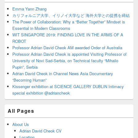
Widget
Area
Emma Yann Zhang
カリフォルニア大学、イリノイ大学など 海外大学との提携を締結
The Power of Collaboration: Why a “Better Together” Mindset is
Essential in Modern Classrooms
WIT SINGAPORE 2019: FINDING LOVE IN THE ARMS OF A
ROBOT
Professor Adrian David Cheok AM awarded Order of Australia
Professor Adrian David Cheok is appointed Visiting Professor of
University of Novi Sad-Serbia, on Technical faculty “Mihailo
Pupin”, Serbia
Adrian David Cheok in Channel News Asia Documentary
“Becoming Human”
Kissenger exhibition at SCIENCE GALLERY DUBLIN Intimacy
special exhibition @adriancheok
All Pages
About Us
Adrian David Cheok CV
Location