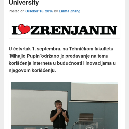
University
Posted on
October 18, 2016
by
Emma Zhang
U četvrtak 1. septembra, na Tehničkom fakultetu
˝Mihajlo Pupin˝održano je predavanje na temu
korišćenja interneta u budućnosti i inovacijama u
njegovom korišćenju.