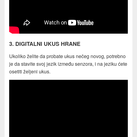
3. DIGITALNI UKUS HRANE
Ukoliko želite da probate ukus nečeg novog, potrebno
je da stavite svoj jezik između senzora, i na jeziku ćete
osetiti željeni ukus.