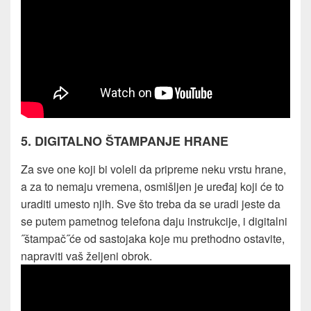
5. DIGITALNO ŠTAMPANJE HRANE
Za sve one koji bi voleli da pripreme neku vrstu hrane,
a za to nemaju vremena, osmišljen je uređaj koji će to
uraditi umesto njih. Sve što treba da se uradi jeste da
se putem pametnog telefona daju instrukcije, i digitalni
˝štampač˝će od sastojaka koje mu prethodno ostavite,
napraviti vaš željeni obrok.