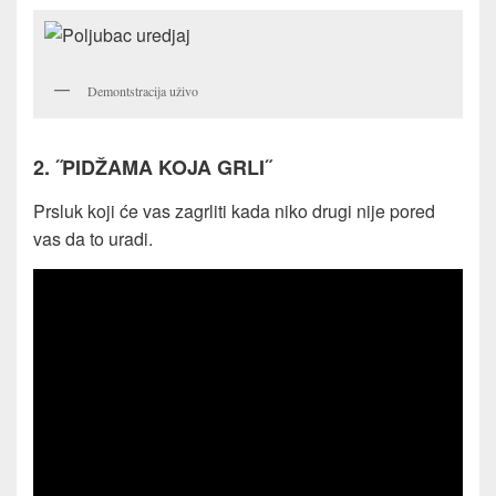
Demontstracija uživo
2. ˝PIDŽAMA KOJA GRLI˝
Prsluk koji će vas zagrliti kada niko drugi nije pored
vas da to uradi.