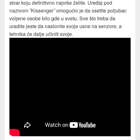
stvar koju definitivno najviše želite. Uređaj pod
nazivom ˝Kissenger˝ omogućio je da osetite poljubac
voljene osobe bilo gde u svetu. Sve što treba da
uradite jeste da naslonite svoje usne na senzore, a
tehnika će dalje učiniti svoje.