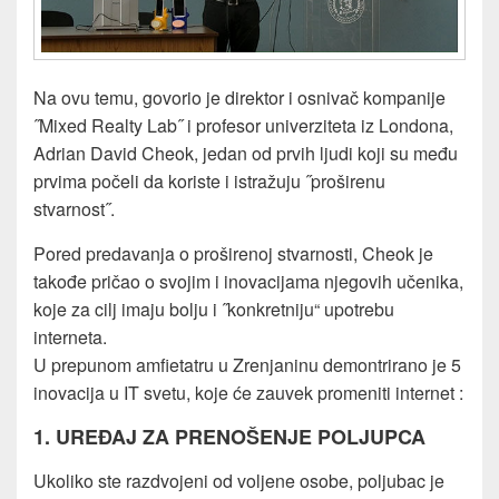
Na ovu temu, govorio je direktor i osnivač kompanije
˝Mixed Realty Lab˝ i profesor univerziteta iz Londona,
Adrian David Cheok, jedan od prvih ljudi koji su među
prvima počeli da koriste i istražuju ˝proširenu
stvarnost˝.
Pored predavanja o proširenoj stvarnosti, Cheok je
takođe pričao o svojim i inovacijama njegovih učenika,
koje za cilj imaju bolju i ˝konkretniju“ upotrebu
interneta.
U prepunom amfietatru u Zrenjaninu demontrirano je 5
inovacija u IT svetu, koje će zauvek promeniti internet :
1. UREĐAJ ZA PRENOŠENJE POLJUPCA
Ukoliko ste razdvojeni od voljene osobe, poljubac je