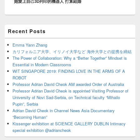
她愛上自己3D列印的機器人 打算結婚
post:
Primary
Recent Posts
Sidebar
Widget
Area
Emma Yann Zhang
カリフォルニア大学、イリノイ大学など 海外大学との提携を締結
The Power of Collaboration: Why a “Better Together” Mindset is
Essential in Modern Classrooms
WIT SINGAPORE 2019: FINDING LOVE IN THE ARMS OF A
ROBOT
Professor Adrian David Cheok AM awarded Order of Australia
Professor Adrian David Cheok is appointed Visiting Professor of
University of Novi Sad-Serbia, on Technical faculty “Mihailo
Pupin”, Serbia
Adrian David Cheok in Channel News Asia Documentary
“Becoming Human”
Kissenger exhibition at SCIENCE GALLERY DUBLIN Intimacy
special exhibition @adriancheok