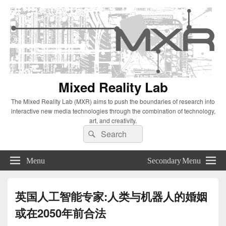
Mixed Reality Lab
The Mixed Reality Lab (MXR) aims to push the boundaries of research into
interactive new media technologies through the combination of technology,
art, and creativity.
Search
Search
for:
Menu
Secondary Menu
英国人工智能专家:人类与机器人的婚姻
或在2050年前合法