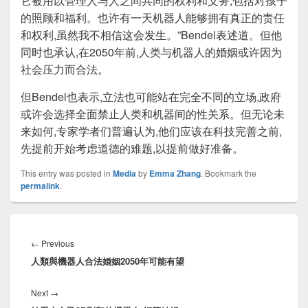
它被用以管理人与人之间共同的权利和义务,包括对孩子
的照顾和福利。也许有一天机器人能够拥有真正的责任
和权利,虽然我不相信这会发生。”Bendel表述道。但他
同时也承认,在2050年前,人类与机器人的婚姻或许因为
社会压力而合法。
但Bendel也表示,立法也可能站在完全不同的立场,政府
或许会选择全面禁止人类和机器间的性关系。但无论未
来如何,专家学者们普遍认为,他们应该在科技完善之前,
先提前开始考虑道德的难题,以提前做好准备。
This entry was posted in
Media
by
Emma Zhang
. Bookmark the
permalink
.
Post
navigation
Previous
←
Previous
人類與機器人合法婚姻2050年可能有望
post:
Next
Next
→